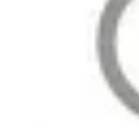
Astuces Pour Économiser
Économies Quotidiennes
Énergie
Astuces Quotidiennes
Alimentation e
Astuces Pour Économiser