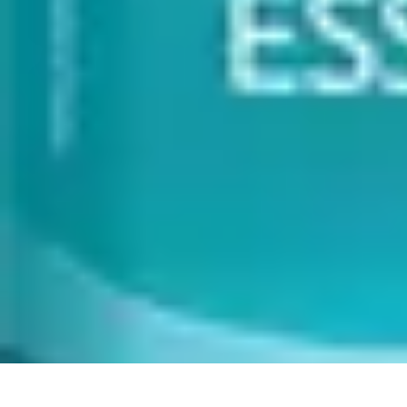
Astuces Pour Économiser
Économies Quotidiennes
Énergie
Astuces Quotidiennes
Alimentation e
Astuces Pour Économiser