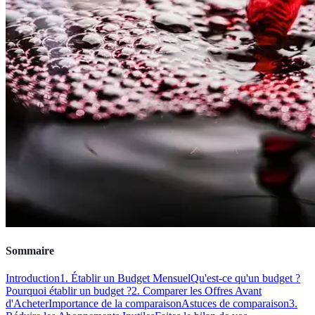
Sommaire
Introduction
1. Établir un Budget Mensuel
Qu'est-ce qu'un budget ?
Pourquoi établir un budget ?
2. Comparer les Offres Avant
d'Acheter
Importance de la comparaison
Astuces de comparaison
3.