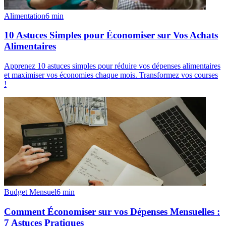
Alimentation
6
min
10 Astuces Simples pour Économiser sur Vos Achats
Alimentaires
Apprenez 10 astuces simples pour réduire vos dépenses alimentaires
et maximiser vos économies chaque mois. Transformez vos courses
!
Budget Mensuel
6
min
Comment Économiser sur vos Dépenses Mensuelles :
7 Astuces Pratiques