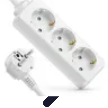
Astuces Pour Économiser
Économies Quotidiennes
Énergie
Astuces Quotidiennes
Alimentation
et Cuisine
Voyages
Astuces Pour Économiser