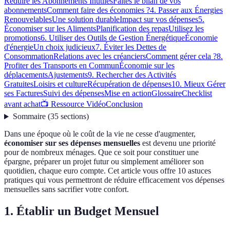
Réduire les Abonnements Inutiles
Faites le bilan de vos
abonnements
Comment faire des économies ?
4. Passer aux Énergies
Renouvelables
Une solution durable
Impact sur vos dépenses
5.
Économiser sur les Aliments
Planification des repas
Utilisez les
promotions
6. Utiliser des Outils de Gestion Énergétique
Économie
d'énergie
Un choix judicieux
7. Éviter les Dettes de
Consommation
Relations avec les créanciers
Comment gérer cela ?
8.
Profiter des Transports en Commun
Économie sur les
déplacements
Ajustements
9. Rechercher des Activités
Gratuites
Loisirs et culture
Récupération de dépenses
10. Mieux Gérer
ses Factures
Suivi des dépenses
Mise en action
Glossaire
Checklist
avant achat
📺 Ressource Vidéo
Conclusion
Sommaire
(
35
sections
)
Dans une époque où le coût de la vie ne cesse d'augmenter,
économiser sur ses dépenses mensuelles
est devenu une priorité
pour de nombreux ménages. Que ce soit pour constituer une
épargne, préparer un projet futur ou simplement améliorer son
quotidien, chaque euro compte. Cet article vous offre 10 astuces
pratiques qui vous permettront de réduire efficacement vos dépenses
mensuelles sans sacrifier votre confort.
1. Établir un Budget Mensuel