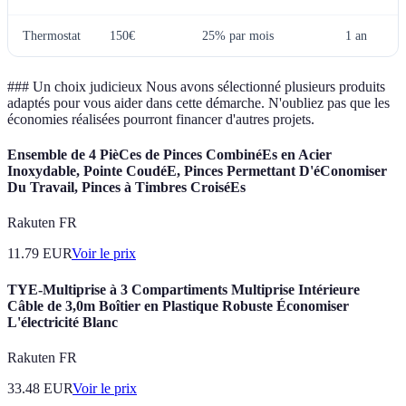
Thermostat
150€
25% par mois
1 an
### Un choix judicieux Nous avons sélectionné plusieurs produits
adaptés pour vous aider dans cette démarche. N'oubliez pas que les
économies réalisées pourront financer d'autres projets.
Ensemble de 4 PièCes de Pinces CombinéEs en Acier
Inoxydable, Pointe CoudéE, Pinces Permettant D'éConomiser
Du Travail, Pinces à Timbres CroiséEs
Rakuten FR
11.79
EUR
Voir le prix
TYE-Multiprise à 3 Compartiments Multiprise Intérieure
Câble de 3,0m Boîtier en Plastique Robuste Économiser
L'électricité Blanc
Rakuten FR
33.48
EUR
Voir le prix