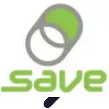
Astuces Pour Économiser
Économies Quotidiennes
Énergie
Astuces Quotidiennes
Alimentation
et Cuisine
Voyages
Astuces Pour Économiser