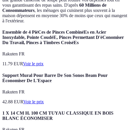
vous garantissant des repas sains. D'après
60 Millions de
Consommateurs
, les ménages qui cuisinent plus souvent à la
maison dépensent en moyenne 30% de moins que ceux qui mangent
à l'extérieur.
Ensemble de 4 PièCes de Pinces CombinéEs en Acier
Inoxydable, Pointe CoudéE, Pinces Permettant D'éConomiser
Du Travail, Pinces à Timbres CroiséEs
Rakuten FR
11.79
EUR
Voir le prix
Support Mural Pour Barre De Son Sonos Beam Pour
Économiser De L'Espace
Rakuten FR
42.88
EUR
Voir le prix
1 X 14 CM H. 100 CM TUYAU CLASSIQUE EN BOIS
BLANC ÉCONOMISER
Rakuten FR