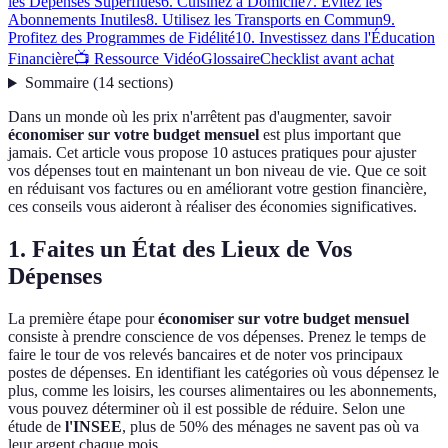
les Dépenses Superflues
6. Cuisinez à Domicile
7. Évitez les
Abonnements Inutiles
8. Utilisez les Transports en Commun
9.
Profitez des Programmes de Fidélité
10. Investissez dans l'Éducation
Financière
📺 Ressource Vidéo
Glossaire
Checklist avant achat
Sommaire
(
14
sections
)
Dans un monde où les prix n'arrêtent pas d'augmenter, savoir
économiser sur votre budget mensuel
est plus important que
jamais. Cet article vous propose 10 astuces pratiques pour ajuster
vos dépenses tout en maintenant un bon niveau de vie. Que ce soit
en réduisant vos factures ou en améliorant votre gestion financière,
ces conseils vous aideront à réaliser des économies significatives.
1. Faites un État des Lieux de Vos
Dépenses
La première étape pour
économiser sur votre budget mensuel
consiste à prendre conscience de vos dépenses. Prenez le temps de
faire le tour de vos relevés bancaires et de noter vos principaux
postes de dépenses. En identifiant les catégories où vous dépensez le
plus, comme les loisirs, les courses alimentaires ou les abonnements,
vous pouvez déterminer où il est possible de réduire. Selon une
étude de
l'INSEE
, plus de 50% des ménages ne savent pas où va
leur argent chaque mois.