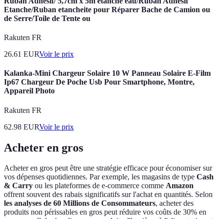
Ruban Adhésif/ 5,7cm x 5m etanche eau/Ruban Adhésif
Etanche/Ruban etancheite pour Réparer Bache de Camion ou
de Serre/Toile de Tente ou
Rakuten FR
26.61
EUR
Voir le prix
Kalanka-Mini Chargeur Solaire 10 W Panneau Solaire E-Film
Ip67 Chargeur De Poche Usb Pour Smartphone, Montre,
Appareil Photo
Rakuten FR
62.98
EUR
Voir le prix
Acheter en gros
Acheter en gros peut être une stratégie efficace pour économiser sur
vos dépenses quotidiennes. Par exemple, les magasins de type
Cash
& Carry
ou les plateformes de e-commerce comme
Amazon
offrent souvent des rabais significatifs sur l'achat en quantités. Selon
les analyses de 60 Millions de Consommateurs
, acheter des
produits non périssables en gros peut réduire vos coûts de 30% en