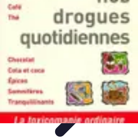
Astuces Pour Économiser
Économies Quotidiennes
Énergie
Astuces Quotidiennes
Alimentation
et Cuisine
Voyages
Astuces Pour Économiser