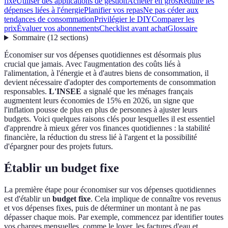
fixe
Utiliser des applications de gestion
Acheter en gros
Réduire les
dépenses liées à l'énergie
Planifier vos repas
Ne pas céder aux
tendances de consommation
Privilégier le DIY
Comparer les
prix
Évaluer vos abonnements
Checklist avant achat
Glossaire
Sommaire
(
12
sections
)
Économiser sur vos dépenses quotidiennes est désormais plus
crucial que jamais. Avec l'augmentation des coûts liés à
l'alimentation, à l'énergie et à d'autres biens de consommation, il
devient nécessaire d'adopter des comportements de consommation
responsables.
L'INSEE
a signalé que les ménages français
augmentent leurs économies de 15% en 2026, un signe que
l'inflation pousse de plus en plus de personnes à ajuster leurs
budgets. Voici quelques raisons clés pour lesquelles il est essentiel
d'apprendre à mieux gérer vos finances quotidiennes : la stabilité
financière, la réduction du stress lié à l'argent et la possibilité
d'épargner pour des projets futurs.
Établir un budget fixe
La première étape pour économiser sur vos dépenses quotidiennes
est d'établir un
budget fixe
. Cela implique de connaître vos revenus
et vos dépenses fixes, puis de déterminer un montant à ne pas
dépasser chaque mois. Par exemple, commencez par identifier toutes
vos charges mensuelles, comme le loyer, les factures d'eau et