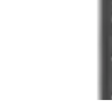
Astuces Pour Économiser
Économies Quotidiennes
Énergie
Astuces Quotidiennes
Alimentation e
Astuces Pour Économiser