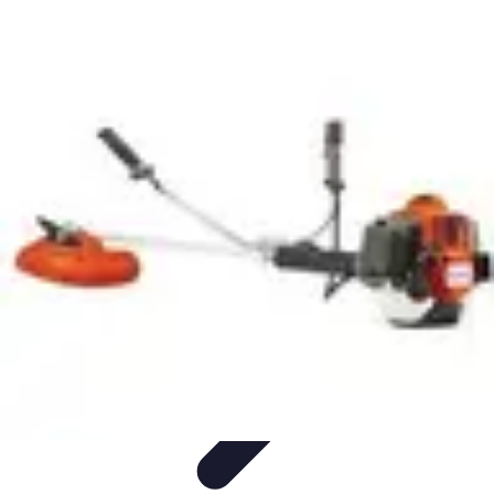
Astuces Pour Économiser
Économies Quotidiennes
Énergie
Astuces Quotidiennes
Alimentation
et Cuisine
Voyages
Astuces Pour Économiser