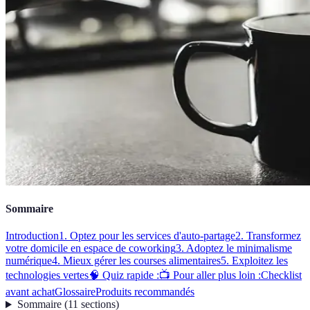
Sommaire
Introduction
1. Optez pour les services d'auto-partage
2. Transformez
votre domicile en espace de coworking
3. Adoptez le minimalisme
numérique
4. Mieux gérer les courses alimentaires
5. Exploitez les
technologies vertes
🧠 Quiz rapide :
📺 Pour aller plus loin :
Checklist
avant achat
Glossaire
Produits recommandés
Sommaire
(
11
sections
)