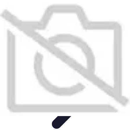
Astuces Pour Économiser
Économies Quotidiennes
Énergie
Astuces Quotidiennes
Alimentation
et Cuisine
Voyages
Astuces Pour Économiser