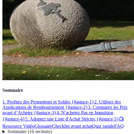
Sommaire
1. Profitez des Promotions et Soldes {#astuce-1}
2. Utilisez des
Applications de Remboursement {#astuce-2}
3. Comparez les Prix
avant d’Acheter {#astuce-3}
4. N'achetez Pas en Impulsion
{#astuce-4}
5. Adoptez une Liste d'Achat Strictes {#astuce-5}
📺
Ressource Vidéo
Glossaire
Checklist avant achat
Quiz rapide
FAQ
Sommaire
(
10
sections
)