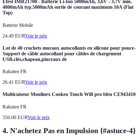
Efest IMR21700 - Batterie Li-Ion 5000mAh, 3,6V - 3,7V min.
4800mAh typ.5000mAh sortie de courant maximum 10A (Flat
Top)
Batterie Mobile
24.49
EUR
Voir le prix
Lot de 40 crochets muraux autocollants en silicone pour pouce-
Support de câble autocollant pour câbles de chargement
USB,clés,chapeau,pinceaux de
Rakuten FR
26.41
EUR
Voir le prix
Multicuiseur Moulinex Cookeo Touch Wifi pro bleu CE943410
Rakuten FR
350.00
EUR
Voir le prix
4. N'achetez Pas en Impulsion {#astuce-4}