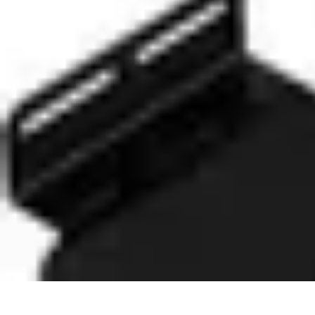
Astuces Pour Économiser
Économies Quotidiennes
Énergie
Astuces Quotidiennes
Alimentation e
Astuces Pour Économiser