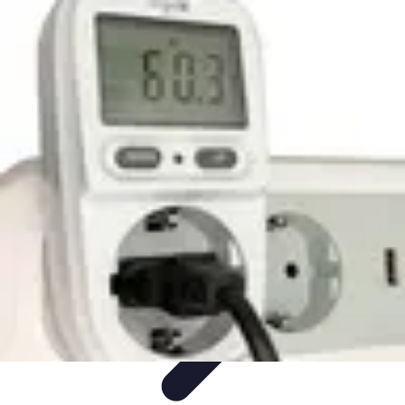
Astuces Pour Économiser
Économies Quotidiennes
Énergie
Astuces Quotidiennes
Alimentation
et Cuisine
Voyages
Astuces Pour Économiser