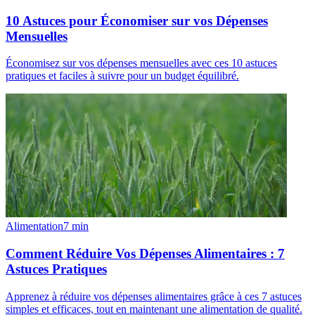
10 Astuces pour Économiser sur vos Dépenses
Mensuelles
Économisez sur vos dépenses mensuelles avec ces 10 astuces
pratiques et faciles à suivre pour un budget équilibré.
Alimentation
7
min
Comment Réduire Vos Dépenses Alimentaires : 7
Astuces Pratiques
Apprenez à réduire vos dépenses alimentaires grâce à ces 7 astuces
simples et efficaces, tout en maintenant une alimentation de qualité.