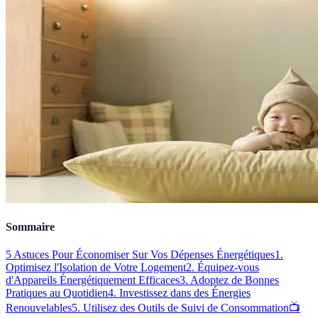
Sommaire
5 Astuces Pour Économiser Sur Vos Dépenses Énergétiques
1.
Optimisez l'Isolation de Votre Logement
2. Équipez-vous
d'Appareils Énergétiquement Efficaces
3. Adoptez de Bonnes
Pratiques au Quotidien
4. Investissez dans des Énergies
Renouvelables
5. Utilisez des Outils de Suivi de Consommation
📺