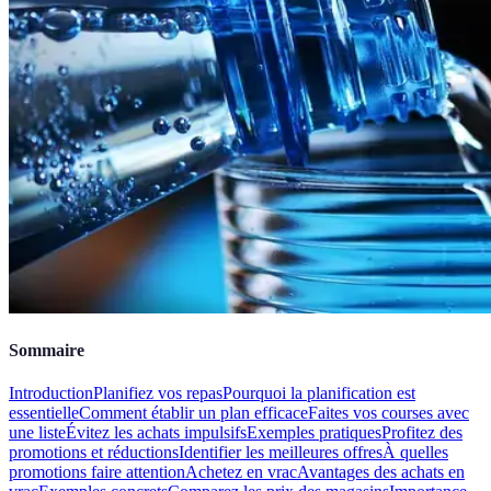
Sommaire
Introduction
Planifiez vos repas
Pourquoi la planification est
essentielle
Comment établir un plan efficace
Faites vos courses avec
une liste
Évitez les achats impulsifs
Exemples pratiques
Profitez des
promotions et réductions
Identifier les meilleures offres
À quelles
promotions faire attention
Achetez en vrac
Avantages des achats en