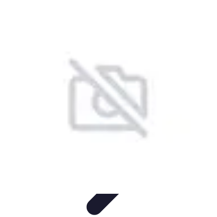
Astuces Pour Économiser
Économies Quotidiennes
Énergie
Astuces Quotidiennes
Alimentation
et Cuisine
Voyages
Astuces Pour Économiser