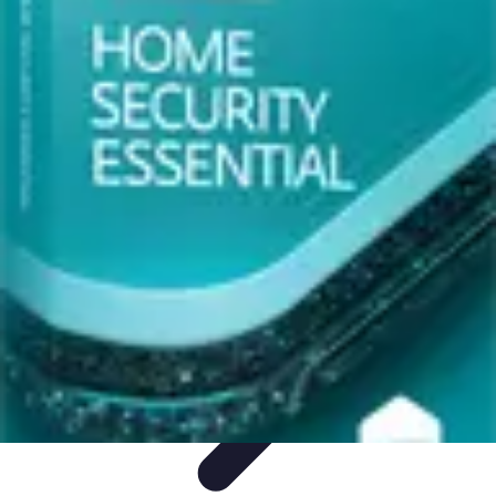
Astuces Pour Économiser
Économies Quotidiennes
Énergie
Astuces Quotidiennes
Alimentation
et Cuisine
Voyages
Astuces Pour Économiser