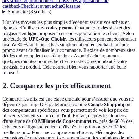
des soldes et promotions
6. Utilisez des applications de
cashback
Checklist avant achat
Glossaire
Sommaire
(
8
sections
)
L’un des moyens les plus simples d’économiser sur vos achats en
ligne est d’utiliser des
codes promo
. Chaque jour, des sites et des
magasins en ligne proposent ces codes pour attirer les clients. Selon
une étude de
UFC-Que Choisir
, les utilisateurs peuvent économiser
jusqu'à 30 % sur leurs achats simplement en recherchant un code
promo avant de finaliser leur commande. Il existe de nombreux sites
dédiés qui compilent ces réductions. Avant d'acheter, prenez
quelques minutes pour rechercher le code correspondant à votre
magasin ou produit. Cela pourrait bien vous rapporter une belle
remise !
2. Comparez les prix efficacement
Comparer les prix est une étape cruciale pour s’assurer que vous ne
dépensez pas trop. Des plateformes comme
Google Shopping
ou
des comparateurs spécifiques vous permettent de voir les prix de
plusieurs vendeurs en un clin d'œil. En fait, d'après les données
d'une étude de
60 Millions de Consommateurs
, près de 60 % des
acheteurs en ligne admettent qu'ils n'ont pas toujours vérifié les
meilleurs prix. Pour une comparaison efficace, téléchargez des
extensions de navigateur qui vous avertissent des variations de prix