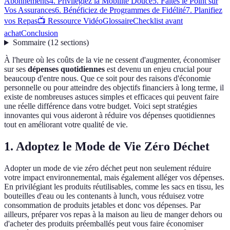
Abonnements
4. Privilégiez la Mobilité Douce
5. Faites le Point sur
Vos Assurances
6. Bénéficiez de Programmes de Fidélité
7. Planifiez
vos Repas
📺 Ressource Vidéo
Glossaire
Checklist avant
achat
Conclusion
Sommaire
(
12
sections
)
À l'heure où les coûts de la vie ne cessent d'augmenter, économiser
sur ses
dépenses quotidiennes
est devenu un enjeu crucial pour
beaucoup d'entre nous. Que ce soit pour des raisons d'économie
personnelle ou pour atteindre des objectifs financiers à long terme, il
existe de nombreuses astuces simples et efficaces qui peuvent faire
une réelle différence dans votre budget. Voici sept stratégies
innovantes qui vous aideront à réduire vos dépenses quotidiennes
tout en améliorant votre qualité de vie.
1. Adoptez le Mode de Vie Zéro Déchet
Adopter un mode de vie zéro déchet peut non seulement réduire
votre impact environnemental, mais également alléger vos dépenses.
En privilégiant les produits réutilisables, comme les sacs en tissu, les
bouteilles d'eau ou les contenants à lunch, vous réduisez votre
consommation de produits jetables et donc vos dépenses. Par
ailleurs, préparer vos repas à la maison au lieu de manger dehors ou
d'acheter des produits préemballés peut vous faire économiser