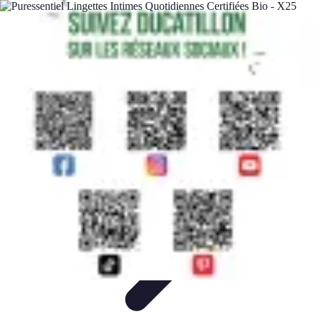
Astuces Pour Économiser
Économies Quotidiennes
Énergie
Astuces Quotidiennes
Alimentation
et Cuisine
Voyages
Astuces Pour Économiser