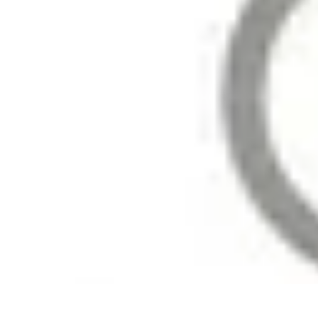
Astuces Pour Économiser
Économies Quotidiennes
Énergie
Astuces Quotidiennes
Alimentation e
Astuces Pour Économiser