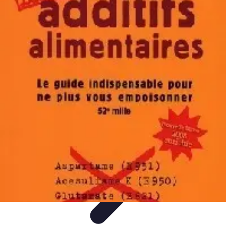
Astuces Pour Économiser
Économies Quotidiennes
Énergie
Astuces Quotidiennes
Alimentation
et Cuisine
Voyages
Astuces Pour Économiser