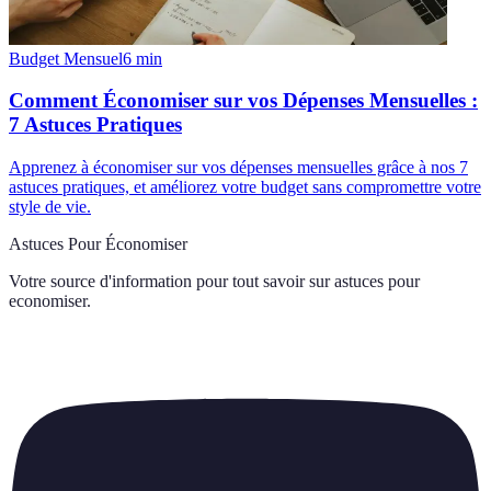
Budget Mensuel
6
min
Comment Économiser sur vos Dépenses Mensuelles :
7 Astuces Pratiques
Apprenez à économiser sur vos dépenses mensuelles grâce à nos 7
astuces pratiques, et améliorez votre budget sans compromettre votre
style de vie.
Astuces Pour Économiser
Votre source d'information pour tout savoir sur
astuces pour
economiser
.