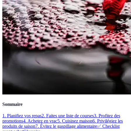
Sommaire
1. Planifiez vos repas
2. Faites une liste de courses
3. Profitez des
promotions
4. Achetez en vrac
5. Cuisinez maison
6. Privilégiez les
produits de saison
7. Évitez le gaspillage alimentaire
✅ Checklist