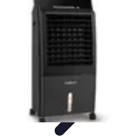
Astuces Pour Économiser
Économies Quotidiennes
Énergie
Astuces Quotidiennes
Alimentation
et Cuisine
Voyages
Astuces Pour Économiser