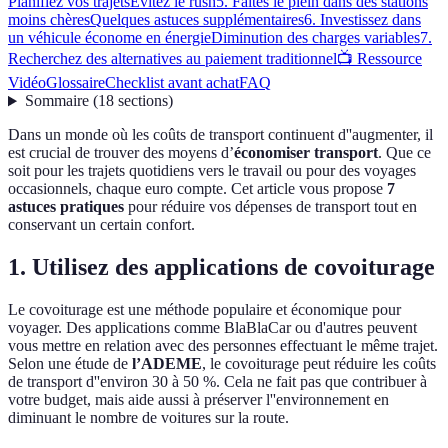
Planifiez vos trajets
Évitez le rush
5. Faites le plein dans des stations
moins chères
Quelques astuces supplémentaires
6. Investissez dans
un véhicule économe en énergie
Diminution des charges variables
7.
Recherchez des alternatives au paiement traditionnel
📺 Ressource
Vidéo
Glossaire
Checklist avant achat
FAQ
Sommaire
(
18
sections
)
Dans un monde où les coûts de transport continuent d''augmenter, il
est crucial de trouver des moyens d’
économiser transport
. Que ce
soit pour les trajets quotidiens vers le travail ou pour des voyages
occasionnels, chaque euro compte. Cet article vous propose
7
astuces pratiques
pour réduire vos dépenses de transport tout en
conservant un certain confort.
1. Utilisez des applications de covoiturage
Le covoiturage est une méthode populaire et économique pour
voyager. Des applications comme BlaBlaCar ou d'autres peuvent
vous mettre en relation avec des personnes effectuant le même trajet.
Selon une étude de
l’ADEME
, le covoiturage peut réduire les coûts
de transport d''environ 30 à 50 %. Cela ne fait pas que contribuer à
votre budget, mais aide aussi à préserver l''environnement en
diminuant le nombre de voitures sur la route.