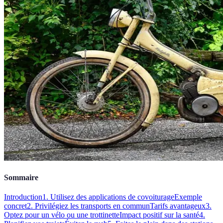
Sommaire
Introduction
1. Utilisez des applications de covoiturage
Exemple
concret
2. Privilégiez les transports en commun
Tarifs avantageux
3.
Optez pour un vélo ou une trottinette
Impact positif sur la santé
4.