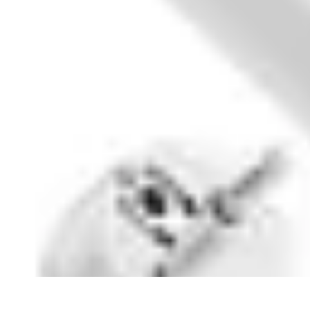
Astuces Pour Économiser
Économies Quotidiennes
Énergie
Astuces Quotidiennes
Alimentation e
Astuces Pour Économiser