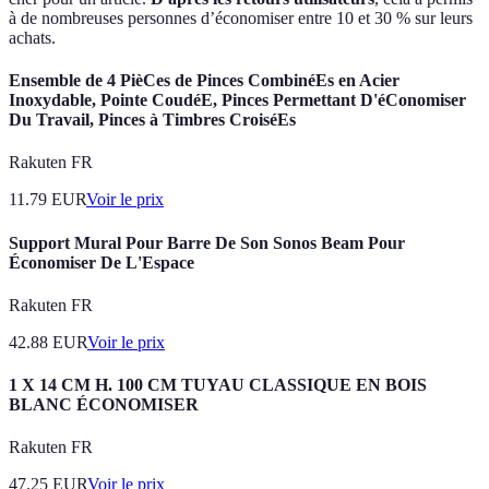
à de nombreuses personnes d’économiser entre 10 et 30 % sur leurs
achats.
Ensemble de 4 PièCes de Pinces CombinéEs en Acier
Inoxydable, Pointe CoudéE, Pinces Permettant D'éConomiser
Du Travail, Pinces à Timbres CroiséEs
Rakuten FR
11.79
EUR
Voir le prix
Support Mural Pour Barre De Son Sonos Beam Pour
Économiser De L'Espace
Rakuten FR
42.88
EUR
Voir le prix
1 X 14 CM H. 100 CM TUYAU CLASSIQUE EN BOIS
BLANC ÉCONOMISER
Rakuten FR
47.25
EUR
Voir le prix