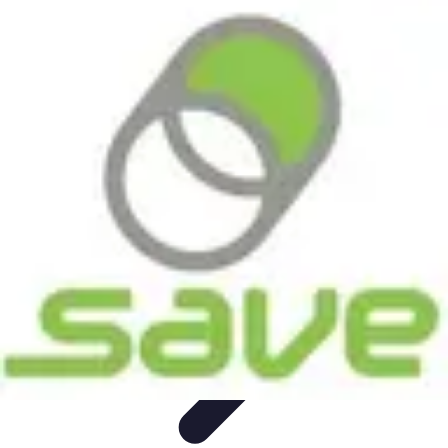
Astuces Pour Économiser
Économies Quotidiennes
Énergie
Astuces Quotidiennes
Alimentation
et Cuisine
Voyages
Astuces Pour Économiser