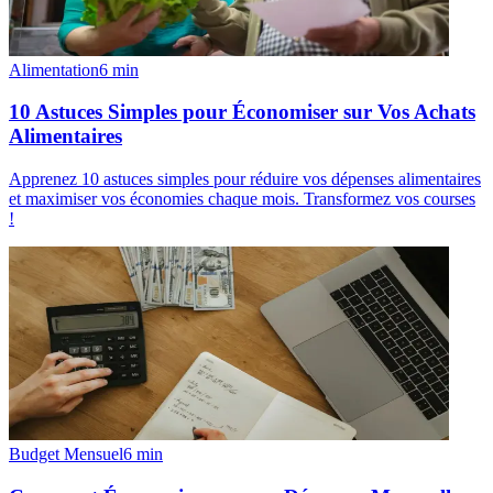
Alimentation
6
min
10 Astuces Simples pour Économiser sur Vos Achats
Alimentaires
Apprenez 10 astuces simples pour réduire vos dépenses alimentaires
et maximiser vos économies chaque mois. Transformez vos courses
!
Budget Mensuel
6
min