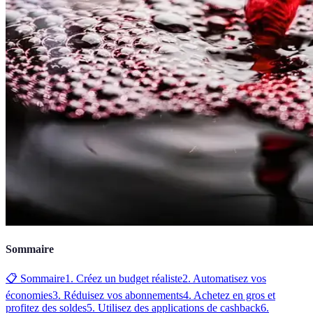
Sommaire
📋 Sommaire
1. Créez un budget réaliste
2. Automatisez vos
économies
3. Réduisez vos abonnements
4. Achetez en gros et
profitez des soldes
5. Utilisez des applications de cashback
6.