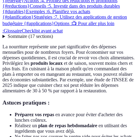
{#energie}
Actions :
4. Profitez des réductions et promotions
{#reductions}
Conseils :
5. Investir dans des produits durables
{#durables}
Exemples :
6. Planifiez vos achats
{#planification}
Stratégies :
7. Utilisez des applications de gestion
budgétaire {#applications}
Options :
📺 Pour aller plus loin
:
Glossaire
Checklist avant achat
Sommaire
(
17
sections
)
La nourriture représente une part significative des dépenses
mensuelles pour de nombreux foyers. Pour économiser sur vos
dépenses quotidiennes, il est crucial de revoir vos choix alimentaires.
Privilégiez les
produits locaux
et de saison, souvent moins chers et
plus frais. En cuisinant à la maison plutôt qu'en commandant des
plats à emporter ou en mangeant au restaurant, vous pouvez réaliser
des économies substantielles. Par exemple, une étude de l'INSEE de
2025 indique que cuisiner chez soi peut réduire les dépenses
alimentaires de 30 à 50 % par rapport à la restauration.
Astuces pratiques :
Préparez vos repas
en avance pour éviter d'acheter des
lunches coûteux.
Réalisez un
plan de repas hebdomadaire
en utilisant des
ingrédients que vous avez déjà.
Ne faites pas vos courses le ventre vide pour éviter les achats