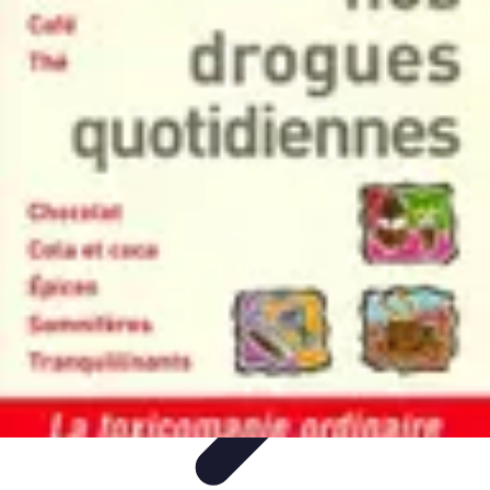
Astuces Pour Économiser
Économies Quotidiennes
Énergie
Astuces Quotidiennes
Alimentation
et Cuisine
Voyages
Astuces Pour Économiser