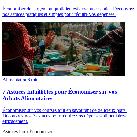
Économiser de l'argent au quotidien est devenu essentiel. Découvrez
nos astuces pratiques et simples pour réduire vos dépenses.
Alimentation
6
min
7 Astuces Infaillibles pour Économiser sur vos
Achats Alimentaires
Économisez sur vos courses tout en savourant de délicieux plats.
Découvrez nos 7 astuces pour réduire vos dépenses alimentaires
efficacement.
Astuces Pour Économiser