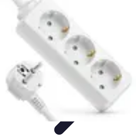
Astuces Pour Économiser
Économies Quotidiennes
Énergie
Astuces Quotidiennes
Alimentation
et Cuisine
Voyages
Astuces Pour Économiser