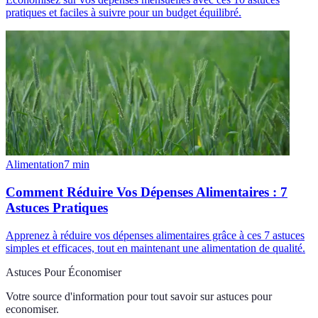
pratiques et faciles à suivre pour un budget équilibré.
Alimentation
7
min
Comment Réduire Vos Dépenses Alimentaires : 7
Astuces Pratiques
Apprenez à réduire vos dépenses alimentaires grâce à ces 7 astuces
simples et efficaces, tout en maintenant une alimentation de qualité.
Astuces Pour Économiser
Votre source d'information pour tout savoir sur
astuces pour
economiser
.