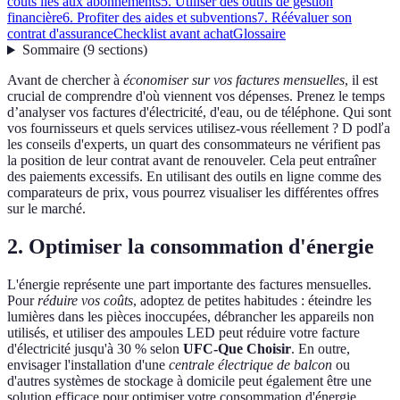
coûts liés aux abonnements
5. Utiliser des outils de gestion
financière
6. Profiter des aides et subventions
7. Réévaluer son
contrat d'assurance
Checklist avant achat
Glossaire
Sommaire
(
9
sections
)
Avant de chercher à
économiser sur vos factures mensuelles
, il est
crucial de comprendre d'où viennent vos dépenses. Prenez le temps
d’analyser vos factures d'électricité, d'eau, ou de téléphone. Qui sont
vos fournisseurs et quels services utilisez-vous réellement ? D podľa
les conseils d'experts, un quart des consommateurs ne vérifient pas
la position de leur contrat avant de renouveler. Cela peut entraîner
des paiements excessifs. En utilisant des outils en ligne comme des
comparateurs de prix, vous pourrez visualiser les différentes offres
sur le marché.
2. Optimiser la consommation d'énergie
L'énergie représente une part importante des factures mensuelles.
Pour
réduire vos coûts
, adoptez de petites habitudes : éteindre les
lumières dans les pièces inoccupées, débrancher les appareils non
utilisés, et utiliser des ampoules LED peut réduire votre facture
d'électricité jusqu'à 30 % selon
UFC-Que Choisir
. En outre,
envisager l'installation d'une
centrale électrique de balcon
ou
d'autres systèmes de stockage à domicile peut également être une
solution efficace pour optimiser votre consommation d'énergie.