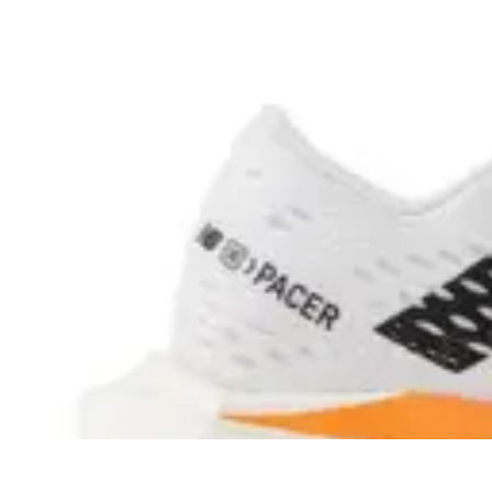
Astuces Pour Économiser
Économies Quotidiennes
Énergie
Astuces Quotidiennes
Alimentation e
Astuces Pour Économiser