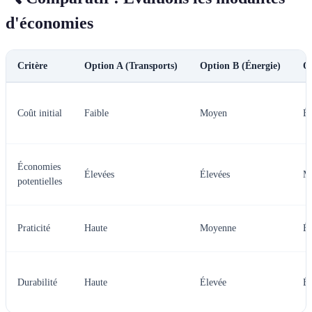
d'économies
Critère
Option A (Transports)
Option B (Énergie)
O
Coût initial
Faible
Moyen
Él
Économies
Élevées
Élevées
M
potentielles
Praticité
Haute
Moyenne
Él
Durabilité
Haute
Élevée
Él