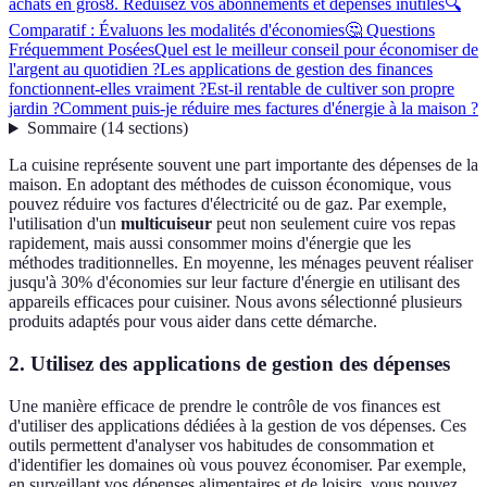
achats en gros
8. Réduisez vos abonnements et dépenses inutiles
🔍
Comparatif : Évaluons les modalités d'économies
🤔 Questions
Fréquemment Posées
Quel est le meilleur conseil pour économiser de
l'argent au quotidien ?
Les applications de gestion des finances
fonctionnent-elles vraiment ?
Est-il rentable de cultiver son propre
jardin ?
Comment puis-je réduire mes factures d'énergie à la maison ?
Sommaire
(
14
sections
)
La cuisine représente souvent une part importante des dépenses de la
maison. En adoptant des méthodes de cuisson économique, vous
pouvez réduire vos factures d'électricité ou de gaz. Par exemple,
l'utilisation d'un
multicuiseur
peut non seulement cuire vos repas
rapidement, mais aussi consommer moins d'énergie que les
méthodes traditionnelles. En moyenne, les ménages peuvent réaliser
jusqu'à 30% d'économies sur leur facture d'énergie en utilisant des
appareils efficaces pour cuisiner. Nous avons sélectionné plusieurs
produits adaptés pour vous aider dans cette démarche.
2. Utilisez des applications de gestion des dépenses
Une manière efficace de prendre le contrôle de vos finances est
d'utiliser des applications dédiées à la gestion de vos dépenses. Ces
outils permettent d'analyser vos habitudes de consommation et
d'identifier les domaines où vous pouvez économiser. Par exemple,
en surveillant vos dépenses alimentaires et de loisirs, vous pouvez