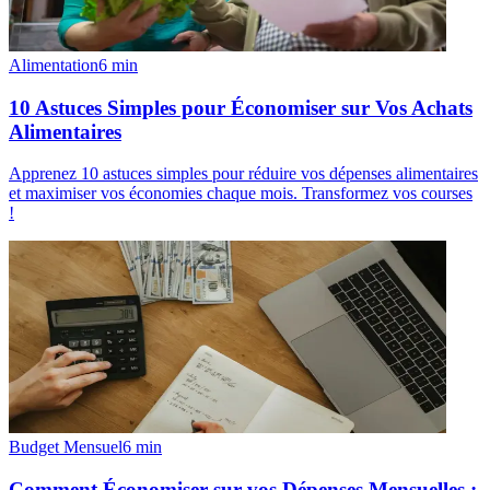
Alimentation
6
min
10 Astuces Simples pour Économiser sur Vos Achats
Alimentaires
Apprenez 10 astuces simples pour réduire vos dépenses alimentaires
et maximiser vos économies chaque mois. Transformez vos courses
!
Budget Mensuel
6
min
Comment Économiser sur vos Dépenses Mensuelles :