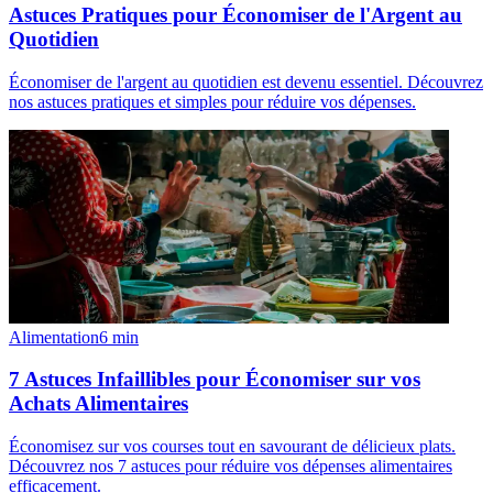
Astuces Pratiques pour Économiser de l'Argent au
Quotidien
Économiser de l'argent au quotidien est devenu essentiel. Découvrez
nos astuces pratiques et simples pour réduire vos dépenses.
Alimentation
6
min
7 Astuces Infaillibles pour Économiser sur vos
Achats Alimentaires
Économisez sur vos courses tout en savourant de délicieux plats.
Découvrez nos 7 astuces pour réduire vos dépenses alimentaires
efficacement.