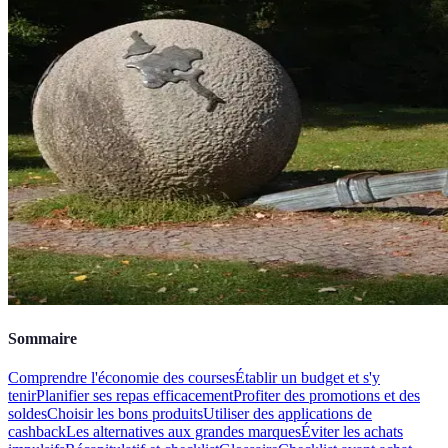
Sommaire
Comprendre l'économie des courses
Établir un budget et s'y
tenir
Planifier ses repas efficacement
Profiter des promotions et des
soldes
Choisir les bons produits
Utiliser des applications de
cashback
Les alternatives aux grandes marques
Éviter les achats