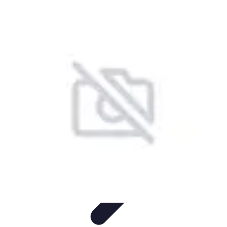
Astuces Pour Économiser
Économies Quotidiennes
Énergie
Astuces Quotidiennes
Alimentation
et Cuisine
Voyages
Astuces Pour Économiser