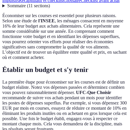
impulsifs
Récapitulatif et checklist
Glossaire
Checklist avant achat
Sommaire
(
11
sections
)
Économiser sur les courses est essentiel pour plusieurs raisons.
Selon une étude de
l'INSEE
, les ménages consacrent en moyenne
16% de leur budget aux achats alimentaires. Cela représente une
somme considérable sur une année. En comprenant comment
fonctionne votre budget et en identifiant les dépenses superflues,
vous pourrez orienter vos efforts pour réaliser des économies
significatives sans compromettre la qualité de vos aliments.
L’objectif est de trouver un équilibre entre qualité et prix, en sachant
où et comment acheter.
Établir un budget et s'y tenir
La première étape pour économiser sur les courses est de définir un
budget réaliste. Notez vos dépenses passées et déterminez combien
vous pouvez raisonnablement dépenser.
UFC-Que Choisir
recommande de suivre vos achats pendant un mois pour identifier
les postes de dépenses superflus. Par exemple, si vous dépensez 300
EUR par mois en courses, essayez de réduire ce montant de 10% en
éliminant les produits inutiles ou en achetant en gros lorsque cela est
possible. Une fois le budget établi, engagez-vous à respecter ce
montant chaque mois. Cela vous demandera de la discipline, mais
les résultats seront frustrants.