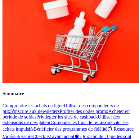
Sommaire
Comprendre les achats en ligne
Utiliser des comparateurs de
prix
S'inscrire aux newsletters
Profiter des codes promo
Acheter en
période de soldes
Privilégier les sites de cashback
Utiliser des
extensions de navigateur
Comparer les frais de livraison
Éviter les
achats impulsifs
Bénéficier des programmes de fidélité
📺 Ressource
Vidéo
Glossaire
Checklist avant achat
🧠 Quiz rapide : Quelles sont