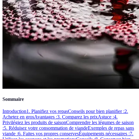
Sommaire
Introduction
1. Planifiez vos repas
Conseils pour bien planifier :
2.
Achetez en gros
Avantages :
3. Comparez les prix
Astuce :
4.
Privilégiez les produits de saison
Comprendre les légumes de saison
:
5. Réduisez votre consommation de viande
Exemples de repas sans
viande :
6. Faites vos propres conserves
Équipements nécessaires :
7.