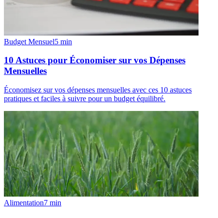
Budget Mensuel
5
min
10 Astuces pour Économiser sur vos Dépenses
Mensuelles
Économisez sur vos dépenses mensuelles avec ces 10 astuces
pratiques et faciles à suivre pour un budget équilibré.
Alimentation
7
min