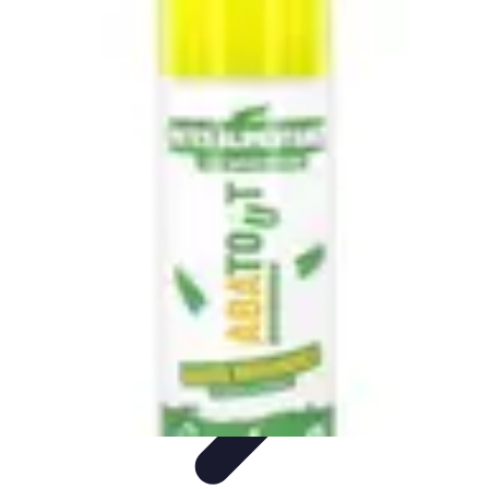
Astuces Pour Économiser
Économies Quotidiennes
Énergie
Astuces Quotidiennes
Alimentation
et Cuisine
Voyages
Astuces Pour Économiser