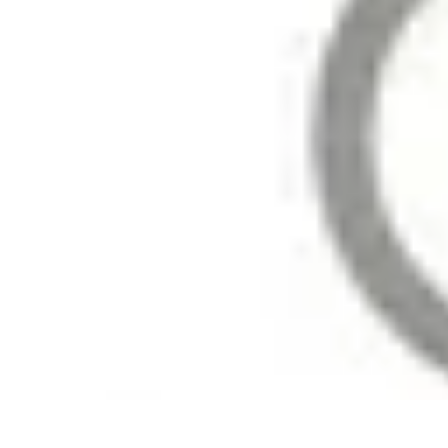
Astuces Pour Économiser
Économies Quotidiennes
Énergie
Astuces Quotidiennes
Alimentation e
Astuces Pour Économiser