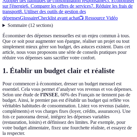
Adopter des habitudes de consommation responsables
5. Économiser
sur l'énergie
6. Comparer les offres de services
7. Réduire les frais de
transport
8. Utiliser des outils de gestion des
dépenses
Glossaire
Checklist avant achat
📺 Ressource Vidéo
Sommaire
(
12
sections
)
Économiser des dépenses mensuelles est un enjeu commun à tous.
Que ce soit pour augmenter son épargne, réaliser un projet ou tout
simplement mieux gérer son budget, des astuces existent. Dans cet
article, nous vous proposons une série de conseils pratiques pour
réduire vos dépenses sans sacrifier votre confort.
1. Établir un budget clair et réaliste
Pour commencer à économiser, dresser un budget mensuel est
essentiel. Cela vous permet d’analyser vos revenus et vos dépenses.
Selon une étude de
l’INSEE
, 60% des Français ne tiennent pas de
budget. Ainsi, le premier pas est d'établir un budget qui reflète vos
véritables habitudes de consommation. Listez vos revenus (salaire,
compléments) et vos charges fixes (loyer, crédits, assurances). Une
fois ce panorama dressé, intégrez les dépenses variables
(restauration, loisirs) et définissez des limites. Par exemple, pour
votre budget alimentaire, fixez une fourchette réaliste, et essayez de
la respecter.