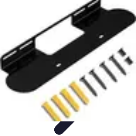
Astuces Pour Économiser
Économies Quotidiennes
Énergie
Astuces Quotidiennes
Alimentation
et Cuisine
Voyages
Astuces Pour Économiser