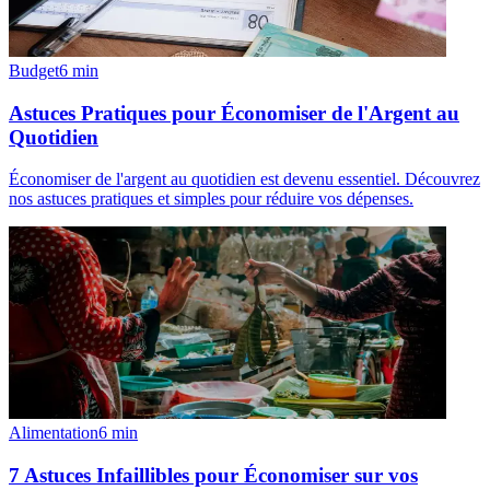
Budget
6
min
Astuces Pratiques pour Économiser de l'Argent au
Quotidien
Économiser de l'argent au quotidien est devenu essentiel. Découvrez
nos astuces pratiques et simples pour réduire vos dépenses.
Alimentation
6
min
7 Astuces Infaillibles pour Économiser sur vos