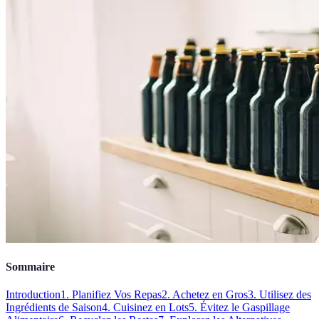
Sommaire
Introduction
1. Planifiez Vos Repas
2. Achetez en Gros
3. Utilisez des
Ingrédients de Saison
4. Cuisinez en Lots
5. Évitez le Gaspillage