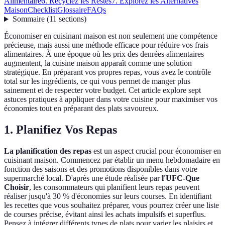
Alimentaire
6. Recyclez les Restes
7. Explorez les Alternatives
Maison
Checklist
Glossaire
FAQs
Sommaire
(
11
sections
)
Économiser en cuisinant maison est non seulement une compétence
précieuse, mais aussi une méthode efficace pour réduire vos frais
alimentaires. À une époque où les prix des denrées alimentaires
augmentent, la cuisine maison apparaît comme une solution
stratégique. En préparant vos propres repas, vous avez le contrôle
total sur les ingrédients, ce qui vous permet de manger plus
sainement et de respecter votre budget. Cet article explore sept
astuces pratiques à appliquer dans votre cuisine pour maximiser vos
économies tout en préparant des plats savoureux.
1. Planifiez Vos Repas
La planification des repas
est un aspect crucial pour économiser en
cuisinant maison. Commencez par établir un menu hebdomadaire en
fonction des saisons et des promotions disponibles dans votre
supermarché local. D'après une étude réalisée par
l'UFC-Que
Choisir
, les consommateurs qui planifient leurs repas peuvent
réaliser jusqu'à 30 % d'économies sur leurs courses. En identifiant
les recettes que vous souhaitez préparer, vous pourrez créer une liste
de courses précise, évitant ainsi les achats impulsifs et superflus.
Pensez à intégrer différents types de plats pour varier les plaisirs et