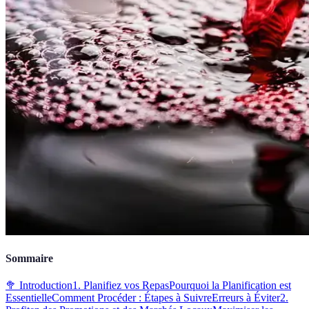
Sommaire
🥦 Introduction
1. Planifiez vos Repas
Pourquoi la Planification est
Essentielle
Comment Procéder : Étapes à Suivre
Erreurs à Éviter
2.