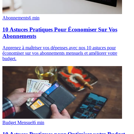
Abonnements
6
min
10 Astuces Pratiques Pour Économiser Sur Vos
Abonnements
Apprenez à maîtriser vos dépenses avec nos 10 astuces pour
économiser sur vos abonnements mensuels et améliorer votre
budget.
Budget Mensuel
6
min