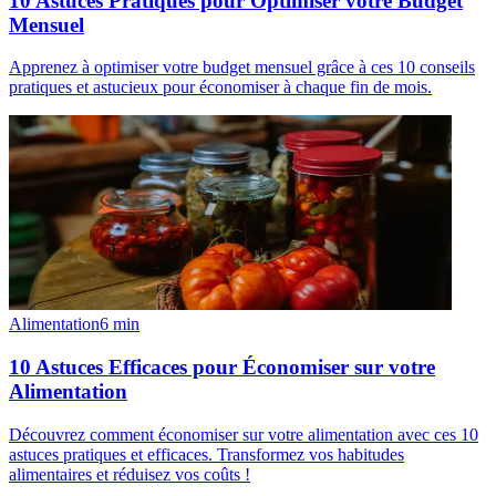
10 Astuces Pratiques pour Optimiser votre Budget
Mensuel
Apprenez à optimiser votre budget mensuel grâce à ces 10 conseils
pratiques et astucieux pour économiser à chaque fin de mois.
Alimentation
6
min
10 Astuces Efficaces pour Économiser sur votre
Alimentation
Découvrez comment économiser sur votre alimentation avec ces 10
astuces pratiques et efficaces. Transformez vos habitudes
alimentaires et réduisez vos coûts !