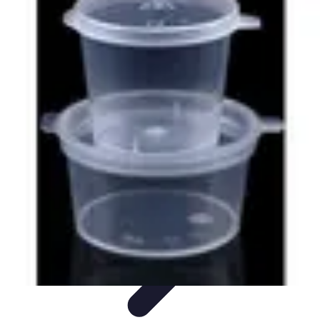
Astuces Pour Économiser
Économies Quotidiennes
Énergie
Astuces Quotidiennes
Alimentation
et Cuisine
Voyages
Astuces Pour Économiser