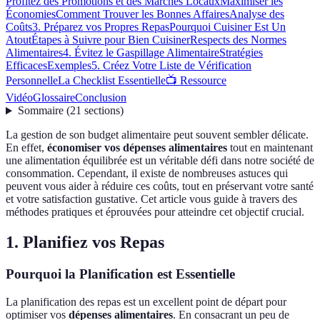
Profitez des Promotions et des Marchés Locaux
Maximiser les
Économies
Comment Trouver les Bonnes Affaires
Analyse des
Coûts
3. Préparez vos Propres Repas
Pourquoi Cuisiner Est Un
Atout
Étapes à Suivre pour Bien Cuisiner
Respects des Normes
Alimentaires
4. Évitez le Gaspillage Alimentaire
Stratégies
Efficaces
Exemples
5. Créez Votre Liste de Vérification
Personnelle
La Checklist Essentielle
📺 Ressource
Vidéo
Glossaire
Conclusion
Sommaire
(
21
sections
)
La gestion de son budget alimentaire peut souvent sembler délicate.
En effet,
économiser vos dépenses alimentaires
tout en maintenant
une alimentation équilibrée est un véritable défi dans notre société de
consommation. Cependant, il existe de nombreuses astuces qui
peuvent vous aider à réduire ces coûts, tout en préservant votre santé
et votre satisfaction gustative. Cet article vous guide à travers des
méthodes pratiques et éprouvées pour atteindre cet objectif crucial.
1. Planifiez vos Repas
Pourquoi la Planification est Essentielle
La planification des repas est un excellent point de départ pour
optimiser vos
dépenses alimentaires
. En consacrant un peu de