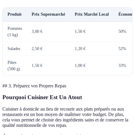
Produit
Prix Supermarché
Prix Marché Local
Économi
Pommes
3,00 €
1,50 €
50%
(1 kg)
Salades
2,50 €
1,20 €
52%
Pâtes
1,50 €
1,00 €
33%
(500 g)
## 3. Préparez vos Propres Repas
Pourquoi Cuisiner Est Un Atout
Cuisiner à domicile au lieu de recourir aux plats préparés ou aux
restaurants est un bon moyen de maîtriser votre budget. De plus,
cela vous permet de choisir des ingrédients sains et de conserver la
qualité nutritionnelle de vos repas.