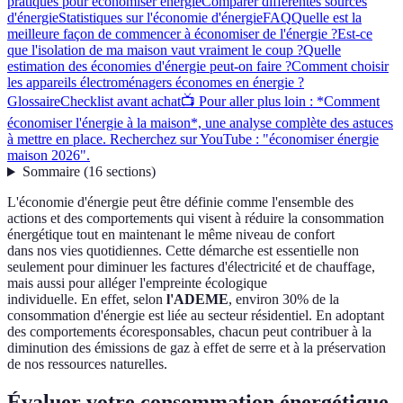
pratiques pour économiser énergie
Comparer différentes sources
d'énergie
Statistiques sur l'économie d'énergie
FAQ
Quelle est la
meilleure façon de commencer à économiser de l'énergie ?
Est-ce
que l'isolation de ma maison vaut vraiment le coup ?
Quelle
estimation des économies d'énergie peut-on faire ?
Comment choisir
les appareils électroménagers économes en énergie ?
Glossaire
Checklist avant achat
📺 Pour aller plus loin : *Comment
économiser l'énergie à la maison*, une analyse complète des astuces
à mettre en place. Recherchez sur YouTube : "économiser énergie
maison 2026".
Sommaire
(
16
sections
)
L'économie d'énergie peut être définie comme l'ensemble des
actions et des comportements qui visent à réduire la consommation
énergétique tout en maintenant le même niveau de confort
dans nos vies quotidiennes. Cette démarche est essentielle non
seulement pour diminuer les factures d'électricité et de chauffage,
mais aussi pour alléger l'empreinte écologique
individuelle. En effet, selon
l'ADEME
, environ 30% de la
consommation d'énergie est liée au secteur résidentiel. En adoptant
des comportements écoresponsables, chacun peut contribuer à la
diminution des émissions de gaz à effet de serre et à la préservation
de nos ressources naturelles.
Évaluer votre consommation énergétique