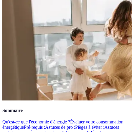
Sommaire
Qu'est-ce que l'économie d'énergie ?
Évaluer votre consommation
énergétique
Pré-requis :
Astuces de pro :
Pièges à éviter :
Astuces