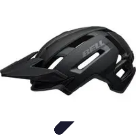
Astuces Pour Économiser
Économies Quotidiennes
Énergie
Astuces Quotidiennes
Alimentation
et Cuisine
Voyages
Astuces Pour Économiser