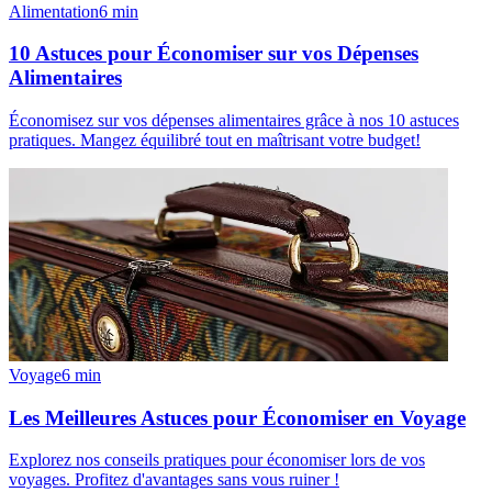
Alimentation
6
min
10 Astuces pour Économiser sur vos Dépenses
Alimentaires
Économisez sur vos dépenses alimentaires grâce à nos 10 astuces
pratiques. Mangez équilibré tout en maîtrisant votre budget!
Voyage
6
min
Les Meilleures Astuces pour Économiser en Voyage
Explorez nos conseils pratiques pour économiser lors de vos
voyages. Profitez d'avantages sans vous ruiner !