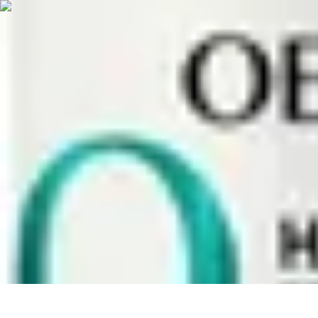
Astuces Pour Économiser
Économies Quotidiennes
Énergie
Astuces Quotidiennes
Alimentation e
Astuces Pour Économiser