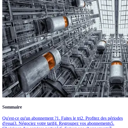
Sommaire
Qu'est-ce qu'un abonnement ?
1. Faites le tri
2. Profitez des périodes
d'essai
3. Négociez votre tarif
4. Regroupez vos abonnements
5.