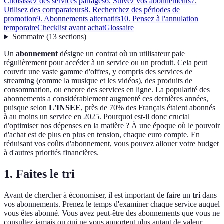
Choisissez des services partagés
6. Suivez vos abonnements
7.
Utilisez des comparateurs
8. Recherchez des périodes de
promotion
9. Abonnements alternatifs
10. Pensez à l'annulation
temporaire
Checklist avant achat
Glossaire
Sommaire
(
13
sections
)
Un
abonnement
désigne un contrat où un utilisateur paie
régulièrement pour accéder à un service ou un produit. Cela peut
couvrir une vaste gamme d'offres, y compris des services de
streaming (comme la musique et les vidéos), des produits de
consommation, ou encore des services en ligne. La popularité des
abonnements a considérablement augmenté ces dernières années,
puisque selon
L'INSEE
, près de 70% des Français étaient abonnés
à au moins un service en 2025. Pourquoi est-il donc crucial
d'optimiser nos dépenses en la matière ? À une époque où le pouvoir
d'achat est de plus en plus en tension, chaque euro compte. En
réduisant vos coûts d'abonnement, vous pouvez allouer votre budget
à d'autres priorités financières.
1. Faites le tri
Avant de chercher à économiser, il est important de faire un
tri
dans
vos abonnements. Prenez le temps d'examiner chaque service auquel
vous êtes abonné. Vous avez peut-être des abonnements que vous ne
consultez jamais ou qui ne vous apportent plus autant de valeur