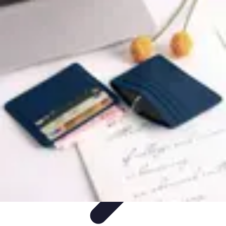
Astuces Pour Économiser
Économies Quotidiennes
Énergie
Astuces Quotidiennes
Alimentation
et Cuisine
Voyages
Astuces Pour Économiser