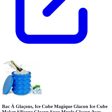
Bac À Glaçons, Ice Cube Magique Glacon Ice Cube
Maker Silicone Glacon Seau Moule Glacon Avec