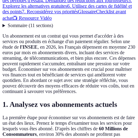
des périodes d'essai
4. Demandez des réductions aux fournisseurs
5.
Explorez les alternatives gratuites
6. Utilisez des cartes de fidélité et
des points
7. Reconsidérez vos priorités
Glossaire
Checklist avant
achat
📺 Ressource Vidéo
Sommaire
(
11
sections
)
Un abonnement est un contrat qui vous permet d'accéder à des
services ou produits en échange d'un paiement régulier. Selon une
étude de
l'INSEE
, en 2026, les Français dépensent en moyenne 230
euros par mois en abonnements divers, incluant des services de
streaming, de télécommunications, et bien plus encore. Ces dépenses
peuvent rapidement s'accumuler, entraînant une pression sur votre
budget. Économiser sur vos abonnements est crucial pour maîtriser
vos finances tout en bénéficiant de services qui améliorent votre
quotidien. En abordant ce sujet avec une stratégie réfléchie, vous
pouvez découvrir des moyens efficaces de réduire vos coûts, tout en
continuant à savourer vos préférences.
1. Analysez vos abonnements actuels
La première étape pour économiser sur vos abonnements est de faire
un état des lieux. Prenez le temps d'examiner tous les services pour
lesquels vous êtes abonné. D'après les chiffres de
60 Millions de
Consommateurs
, environ 30% des abonnés ne profitent pas