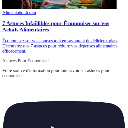
Alimentation
6
min
7 Astuces Infaillibles pour Économiser sur vos
Achats Alimentaires
Économisez sur vos courses tout en savourant de délicieux plats.
Découvrez nos 7 astuces pour réduire vos dépenses alimentaires
efficacement.
Astuces Pour Économiser
Votre source d'information pour tout savoir sur
astuces pour
economiser
.