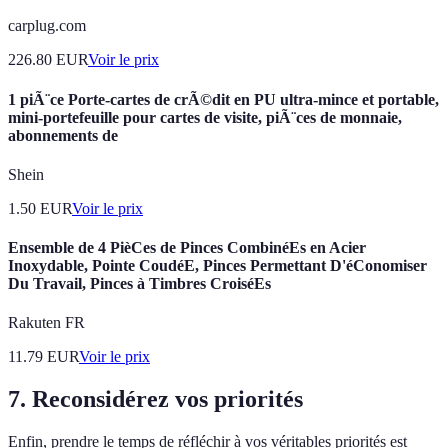
carplug.com
226.80
EUR
Voir le prix
1 piÃ¨ce Porte-cartes de crÃ©dit en PU ultra-mince et portable,
mini-portefeuille pour cartes de visite, piÃ¨ces de monnaie,
abonnements de
Shein
1.50
EUR
Voir le prix
Ensemble de 4 PièCes de Pinces CombinéEs en Acier
Inoxydable, Pointe CoudéE, Pinces Permettant D'éConomiser
Du Travail, Pinces à Timbres CroiséEs
Rakuten FR
11.79
EUR
Voir le prix
7. Reconsidérez vos priorités
Enfin, prendre le temps de réfléchir à vos véritables priorités est