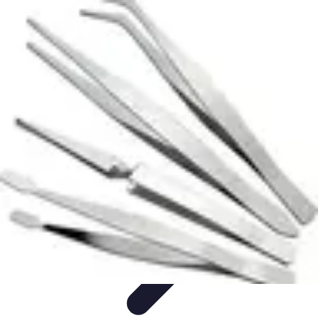
Astuces Pour Économiser
Économies Quotidiennes
Énergie
Astuces Quotidiennes
Alimentation
et Cuisine
Voyages
Astuces Pour Économiser