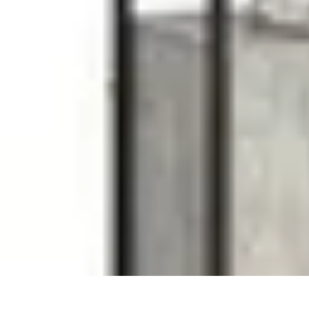
Astuces Pour Économiser
Économies Quotidiennes
Énergie
Astuces Quotidiennes
Alimentation e
Astuces Pour Économiser