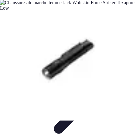
Astuces Pour Économiser
Économies Quotidiennes
Énergie
Astuces Quotidiennes
Alimentation
et Cuisine
Voyages
Astuces Pour Économiser