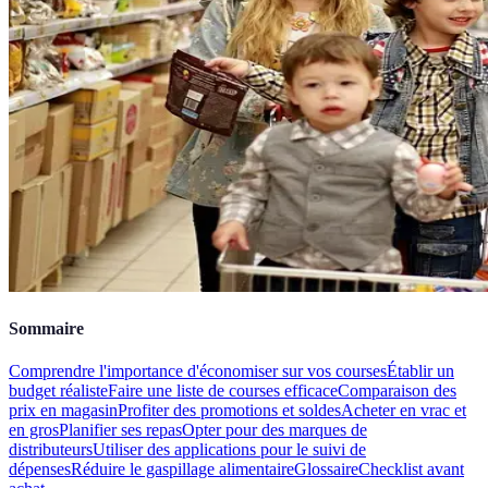
Sommaire
Comprendre l'importance d'économiser sur vos courses
Établir un
budget réaliste
Faire une liste de courses efficace
Comparaison des
prix en magasin
Profiter des promotions et soldes
Acheter en vrac et
en gros
Planifier ses repas
Opter pour des marques de
distributeurs
Utiliser des applications pour le suivi de
dépenses
Réduire le gaspillage alimentaire
Glossaire
Checklist avant