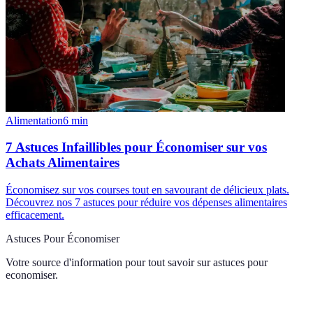
Alimentation
6
min
7 Astuces Infaillibles pour Économiser sur vos
Achats Alimentaires
Économisez sur vos courses tout en savourant de délicieux plats.
Découvrez nos 7 astuces pour réduire vos dépenses alimentaires
efficacement.
Astuces Pour Économiser
Votre source d'information pour tout savoir sur
astuces pour
economiser
.