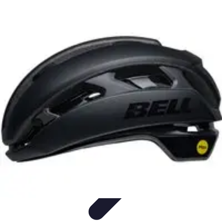
Astuces Pour Économiser
Économies Quotidiennes
Énergie
Astuces Quotidiennes
Alimentation
et Cuisine
Voyages
Astuces Pour Économiser