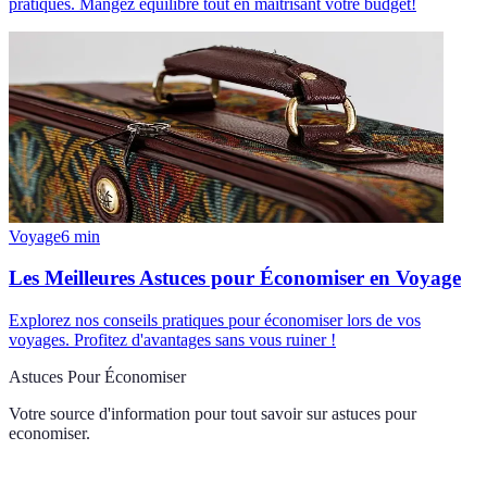
pratiques. Mangez équilibré tout en maîtrisant votre budget!
Voyage
6
min
Les Meilleures Astuces pour Économiser en Voyage
Explorez nos conseils pratiques pour économiser lors de vos
voyages. Profitez d'avantages sans vous ruiner !
Astuces Pour Économiser
Votre source d'information pour tout savoir sur
astuces pour
economiser
.