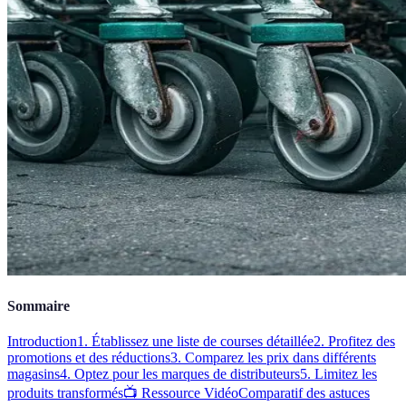
Sommaire
Introduction
1. Établissez une liste de courses détaillée
2. Profitez des
promotions et des réductions
3. Comparez les prix dans différents
magasins
4. Optez pour les marques de distributeurs
5. Limitez les
produits transformés
📺 Ressource Vidéo
Comparatif des astuces