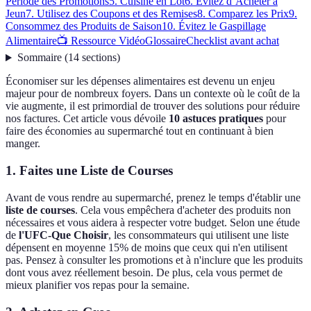
Période des Promotions
5. Cuisine en Lot
6. Évitez d’Acheter à
Jeun
7. Utilisez des Coupons et des Remises
8. Comparez les Prix
9.
Consommez des Produits de Saison
10. Évitez le Gaspillage
Alimentaire
📺 Ressource Vidéo
Glossaire
Checklist avant achat
Sommaire
(
14
sections
)
Économiser sur les dépenses alimentaires est devenu un enjeu
majeur pour de nombreux foyers. Dans un contexte où le coût de la
vie augmente, il est primordial de trouver des solutions pour réduire
nos factures. Cet article vous dévoile
10 astuces pratiques
pour
faire des économies au supermarché tout en continuant à bien
manger.
1. Faites une Liste de Courses
Avant de vous rendre au supermarché, prenez le temps d'établir une
liste de courses
. Cela vous empêchera d'acheter des produits non
nécessaires et vous aidera à respecter votre budget. Selon une étude
de
l'UFC-Que Choisir
, les consommateurs qui utilisent une liste
dépensent en moyenne 15% de moins que ceux qui n'en utilisent
pas. Pensez à consulter les promotions et à n'inclure que les produits
dont vous avez réellement besoin. De plus, cela vous permet de
mieux planifier vos repas pour la semaine.