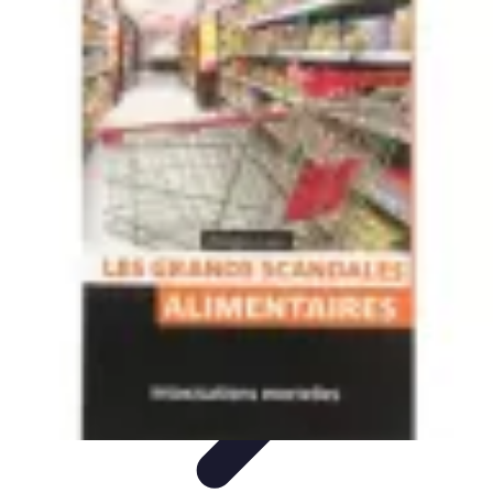
Astuces Pour Économiser
Économies Quotidiennes
Énergie
Astuces Quotidiennes
Alimentation
et Cuisine
Voyages
Astuces Pour Économiser