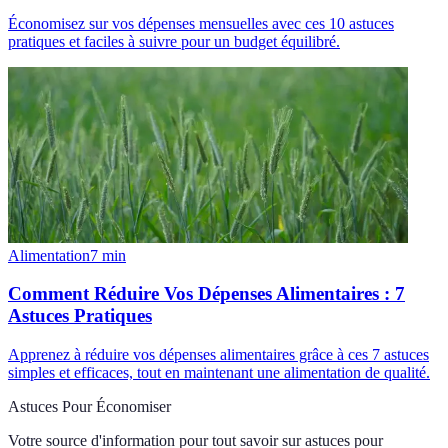
Économisez sur vos dépenses mensuelles avec ces 10 astuces
pratiques et faciles à suivre pour un budget équilibré.
Alimentation
7
min
Comment Réduire Vos Dépenses Alimentaires : 7
Astuces Pratiques
Apprenez à réduire vos dépenses alimentaires grâce à ces 7 astuces
simples et efficaces, tout en maintenant une alimentation de qualité.
Astuces Pour Économiser
Votre source d'information pour tout savoir sur
astuces pour