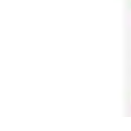
Astuces Pour Économiser
Économies Quotidiennes
Énergie
Astuces Quotidiennes
Alimentation e
Astuces Pour Économiser