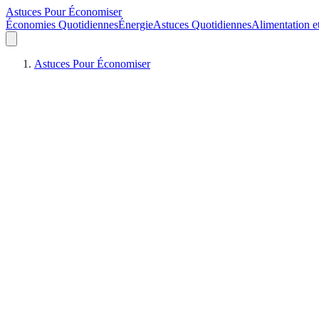
Astuces Pour Économiser
Économies Quotidiennes
Énergie
Astuces Quotidiennes
Alimentation e
Astuces Pour Économiser