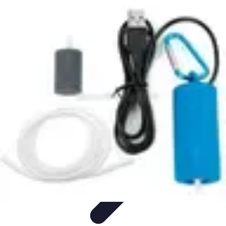
Astuces Pour Économiser
Économies Quotidiennes
Énergie
Astuces Quotidiennes
Alimentation
et Cuisine
Voyages
Astuces Pour Économiser