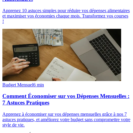
Apprenez 10 astuces simples pour réduire vos dépenses alimentaires
et maximiser vos économies chaque mois. Transformez vos courses
!
Budget Mensuel
6
min
Comment Économiser sur vos Dépenses Mensuelles :
7 Astuces Pratiques
Apprenez à économiser sur vos dépenses mensuelles grâce à nos 7
astuces pratiques, et améliorez votre budget sans compromettre votre
style de vie.