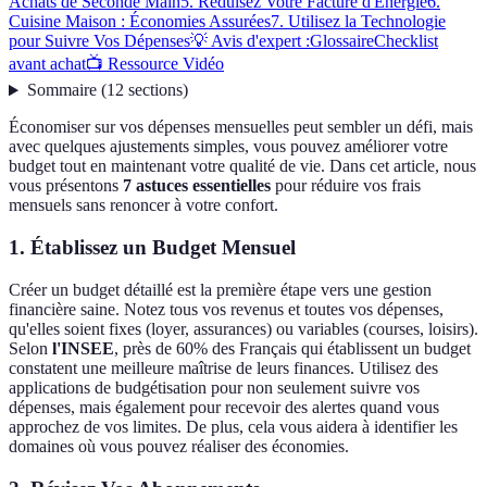
Achats de Seconde Main
5. Réduisez Votre Facture d'Énergie
6.
Cuisine Maison : Économies Assurées
7. Utilisez la Technologie
pour Suivre Vos Dépenses
💡 Avis d'expert :
Glossaire
Checklist
avant achat
📺 Ressource Vidéo
Sommaire
(
12
sections
)
Économiser sur vos dépenses mensuelles peut sembler un défi, mais
avec quelques ajustements simples, vous pouvez améliorer votre
budget tout en maintenant votre qualité de vie. Dans cet article, nous
vous présentons
7 astuces essentielles
pour réduire vos frais
mensuels sans renoncer à votre confort.
1. Établissez un Budget Mensuel
Créer un budget détaillé est la première étape vers une gestion
financière saine. Notez tous vos revenus et toutes vos dépenses,
qu'elles soient fixes (loyer, assurances) ou variables (courses, loisirs).
Selon
l'INSEE
, près de 60% des Français qui établissent un budget
constatent une meilleure maîtrise de leurs finances. Utilisez des
applications de budgétisation pour non seulement suivre vos
dépenses, mais également pour recevoir des alertes quand vous
approchez de vos limites. De plus, cela vous aidera à identifier les
domaines où vous pouvez réaliser des économies.