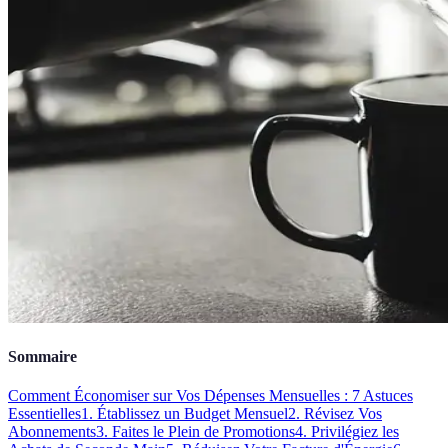
Sommaire
Comment Économiser sur Vos Dépenses Mensuelles : 7 Astuces
Essentielles
1. Établissez un Budget Mensuel
2. Révisez Vos
Abonnements
3. Faites le Plein de Promotions
4. Privilégiez les