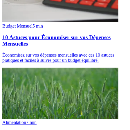
Budget Mensuel
5
min
10 Astuces pour Économiser sur vos Dépenses
Mensuelles
Économisez sur vos dépenses mensuelles avec ces 10 astuces
pratiques et faciles à suivre pour un budget équilibré.
Alimentation
7
min