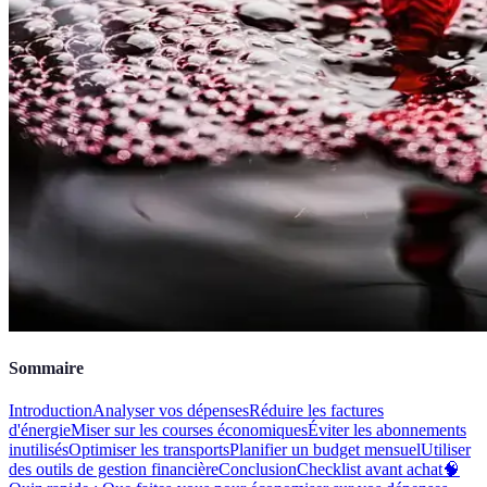
Sommaire
Introduction
Analyser vos dépenses
Réduire les factures
d'énergie
Miser sur les courses économiques
Éviter les abonnements
inutilisés
Optimiser les transports
Planifier un budget mensuel
Utiliser
des outils de gestion financière
Conclusion
Checklist avant achat
🧠