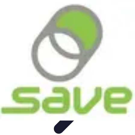
Astuces Pour Économiser
Économies Quotidiennes
Énergie
Astuces Quotidiennes
Alimentation
et Cuisine
Voyages
Astuces Pour Économiser