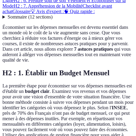
Ligne
H2 : 6. Prendre soin de son Vêtement et Économiser sur la
Mode
H2 : 7. Appréhension de la Mobilité
Checklist avant
achat
Glossaire
💡 Avis d'expert :
🧠 Quiz rapide :
Sommaire
(
12
sections
)
Économiser sur les dépenses mensuelles est devenu essentiel dans
un monde où le coût de la vie augmente sans cesse. Que vous
cherchiez à réduire vos factures d'énergie ou à mieux gérer vos
courses, il existe de nombreuses astuces pratiques pour y parvenir.
Dans cet article, nous allons explorer
7 astuces pratiques
qui vous
aideront à alléger vos dépenses mensuelles tout en maintenant votre
qualité de vie.
H2 : 1. Établir un Budget Mensuel
La première étape pour économiser sur vos dépenses mensuelles est
d'établir un
budget clair
. Examinez vos revenus et vos dépenses
pour avoir une vision d'ensemble de votre situation financière. Une
bonne méthode consiste à suivre vos dépenses pendant un mois pour
identifier les catégories où vous dépensez le plus. Selon l'
INSEE
,
près de 70% des Français n'ont pas de budget mensuel, ce qui peut
mener à des dépenses inutiles. Par exemple, en répartissant vos
mensualités en différentes catégories (loyer, alimentation, loisirs),
vous pouvez facilement voir où vous pouvez faire des économies.
Utilisez des applications de gestion financière pour vous aider à