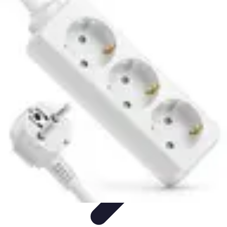
Astuces Pour Économiser
Économies Quotidiennes
Énergie
Astuces Quotidiennes
Alimentation
et Cuisine
Voyages
Astuces Pour Économiser