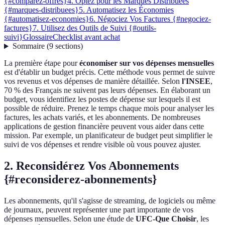
{#comparez-offres}
4. Optez pour les Marques Distribuées
{#marques-distribuees}
5. Automatisez les Économies
{#automatisez-economies}
6. Négociez Vos Factures {#negociez-
factures}
7. Utilisez des Outils de Suivi {#outils-
suivi}
Glossaire
Checklist avant achat
Sommaire
(
9
sections
)
La première étape pour
économiser sur vos dépenses mensuelles
est d'établir un budget précis. Cette méthode vous permet de suivre
vos revenus et vos dépenses de manière détaillée. Selon
l'INSEE
,
70 % des Français ne suivent pas leurs dépenses. En élaborant un
budget, vous identifiez les postes de dépense sur lesquels il est
possible de réduire. Prenez le temps chaque mois pour analyser les
factures, les achats variés, et les abonnements. De nombreuses
applications de gestion financière peuvent vous aider dans cette
mission. Par exemple, un planificateur de budget peut simplifier le
suivi de vos dépenses et rendre visible où vous pouvez ajuster.
2. Reconsidérez Vos Abonnements
{#reconsiderez-abonnements}
Les abonnements, qu'il s'agisse de streaming, de logiciels ou même
de journaux, peuvent représenter une part importante de vos
dépenses mensuelles. Selon une étude de
UFC-Que Choisir
, les