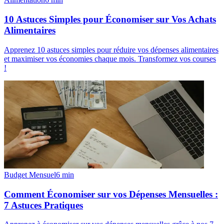
10 Astuces Simples pour Économiser sur Vos Achats
Alimentaires
Apprenez 10 astuces simples pour réduire vos dépenses alimentaires
et maximiser vos économies chaque mois. Transformez vos courses
!
Budget Mensuel
6
min
Comment Économiser sur vos Dépenses Mensuelles :
7 Astuces Pratiques