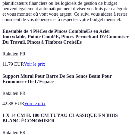
planificateurs financiers ou les logiciels de gestion de budget
peuvent également automatiquement diviser vos frais par catégorie
et vous montrer où vont votre argent. Ce suivi vous aidera à rester
conscient de vos dépenses et à respecter votre budget mensuel.
Ensemble de 4 PièCes de Pinces CombinéEs en Acier
Inoxydable, Pointe CoudéE, Pinces Permettant D'éConomiser
Du Travail, Pinces à Timbres CroiséEs
Rakuten FR
11.79
EUR
Voir le prix
Support Mural Pour Barre De Son Sonos Beam Pour
Économiser De L'Espace
Rakuten FR
42.88
EUR
Voir le prix
1 X 14 CM H. 100 CM TUYAU CLASSIQUE EN BOIS
BLANC ÉCONOMISER
Rakuten FR