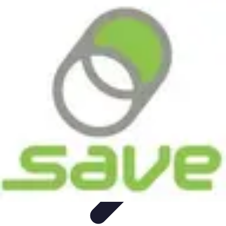
Astuces Pour Économiser
Économies Quotidiennes
Énergie
Astuces Quotidiennes
Alimentation
et Cuisine
Voyages
Astuces Pour Économiser