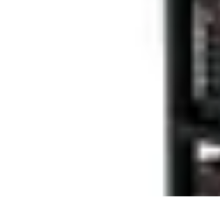
Astuces Pour Économiser
Économies Quotidiennes
Énergie
Astuces Quotidiennes
Alimentation e
Astuces Pour Économiser