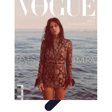
Astuces Pour Économiser
Économies Quotidiennes
Énergie
Astuces Quotidiennes
Alimentation
et Cuisine
Voyages
Astuces Pour Économiser