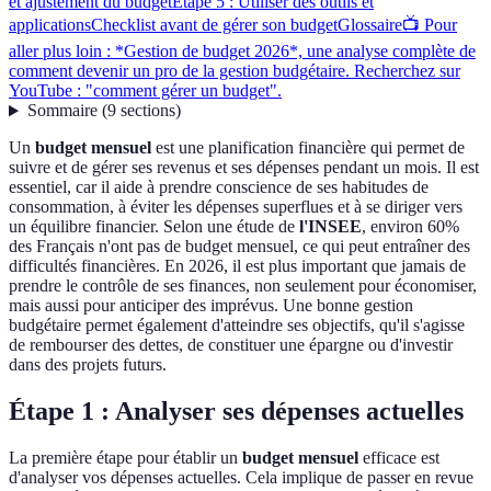
et ajustement du budget
Étape 5 : Utiliser des outils et
applications
Checklist avant de gérer son budget
Glossaire
📺 Pour
aller plus loin : *Gestion de budget 2026*, une analyse complète de
comment devenir un pro de la gestion budgétaire. Recherchez sur
YouTube : "comment gérer un budget".
Sommaire
(
9
sections
)
Un
budget mensuel
est une planification financière qui permet de
suivre et de gérer ses revenus et ses dépenses pendant un mois. Il est
essentiel, car il aide à prendre conscience de ses habitudes de
consommation, à éviter les dépenses superflues et à se diriger vers
un équilibre financier. Selon une étude de
l'INSEE
, environ 60%
des Français n'ont pas de budget mensuel, ce qui peut entraîner des
difficultés financières. En 2026, il est plus important que jamais de
prendre le contrôle de ses finances, non seulement pour économiser,
mais aussi pour anticiper des imprévus. Une bonne gestion
budgétaire permet également d'atteindre ses objectifs, qu'il s'agisse
de rembourser des dettes, de constituer une épargne ou d'investir
dans des projets futurs.
Étape 1 : Analyser ses dépenses actuelles
La première étape pour établir un
budget mensuel
efficace est
d'analyser vos dépenses actuelles. Cela implique de passer en revue