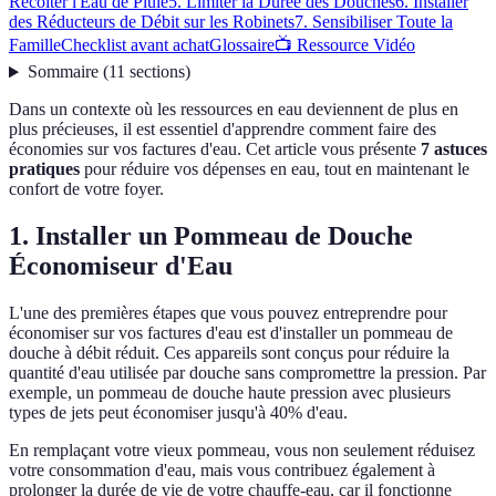
Récolter l'Eau de Pluie
5. Limiter la Durée des Douches
6. Installer
des Réducteurs de Débit sur les Robinets
7. Sensibiliser Toute la
Famille
Checklist avant achat
Glossaire
📺 Ressource Vidéo
Sommaire
(
11
sections
)
Dans un contexte où les ressources en eau deviennent de plus en
plus précieuses, il est essentiel d'apprendre comment faire des
économies sur vos factures d'eau. Cet article vous présente
7 astuces
pratiques
pour réduire vos dépenses en eau, tout en maintenant le
confort de votre foyer.
1. Installer un Pommeau de Douche
Économiseur d'Eau
L'une des premières étapes que vous pouvez entreprendre pour
économiser sur vos factures d'eau est d'installer un pommeau de
douche à débit réduit. Ces appareils sont conçus pour réduire la
quantité d'eau utilisée par douche sans compromettre la pression. Par
exemple, un pommeau de douche haute pression avec plusieurs
types de jets peut économiser jusqu'à 40% d'eau.
En remplaçant votre vieux pommeau, vous non seulement réduisez
votre consommation d'eau, mais vous contribuez également à
prolonger la durée de vie de votre chauffe-eau, car il fonctionne