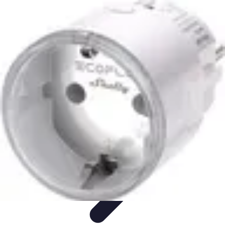
Astuces Pour Économiser
Économies Quotidiennes
Énergie
Astuces Quotidiennes
Alimentation
et Cuisine
Voyages
Astuces Pour Économiser