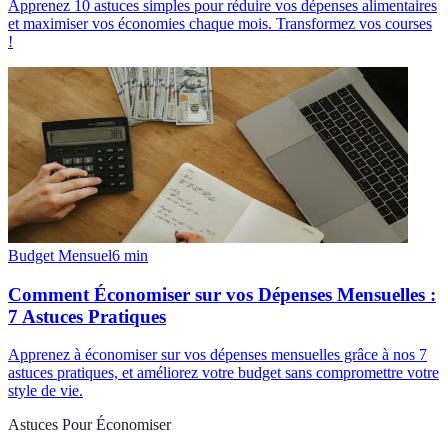
Apprenez 10 astuces simples pour réduire vos dépenses alimentaires
et maximiser vos économies chaque mois. Transformez vos courses
!
Budget Mensuel
6
min
Comment Économiser sur vos Dépenses Mensuelles :
7 Astuces Pratiques
Apprenez à économiser sur vos dépenses mensuelles grâce à nos 7
astuces pratiques, et améliorez votre budget sans compromettre votre
style de vie.
Astuces Pour Économiser