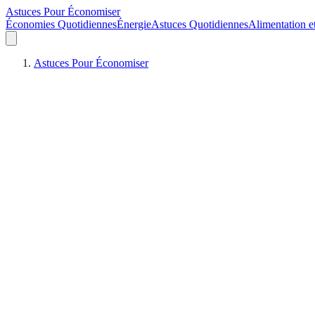
Astuces Pour Économiser
Économies Quotidiennes
Énergie
Astuces Quotidiennes
Alimentation e
Astuces Pour Économiser