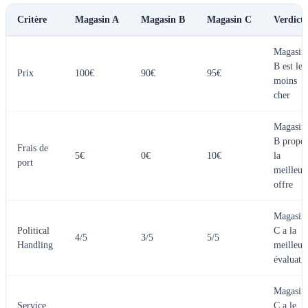
Critère
Magasin A
Magasin B
Magasin C
Verdict
Magasin
B est le
Prix
100€
90€
95€
moins
cher
Magasin
B propo
Frais de
5€
0€
10€
la
port
meilleur
offre
Magasin
Political
C a la
4/5
3/5
5/5
Handling
meilleur
évaluati
Magasin
Service
C a le