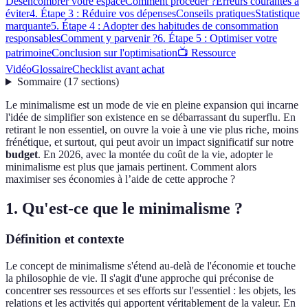
Désencombrer votre espace
Comment procéder ?
Erreurs courantes à
éviter
4. Étape 3 : Réduire vos dépenses
Conseils pratiques
Statistique
marquante
5. Étape 4 : Adopter des habitudes de consommation
responsables
Comment y parvenir ?
6. Étape 5 : Optimiser votre
patrimoine
Conclusion sur l'optimisation
📺 Ressource
Vidéo
Glossaire
Checklist avant achat
Sommaire
(
17
sections
)
Le minimalisme est un mode de vie en pleine expansion qui incarne
l'idée de simplifier son existence en se débarrassant du superflu. En
retirant le non essentiel, on ouvre la voie à une vie plus riche, moins
frénétique, et surtout, qui peut avoir un impact significatif sur notre
budget
. En 2026, avec la montée du coût de la vie, adopter le
minimalisme est plus que jamais pertinent. Comment alors
maximiser ses économies à l’aide de cette approche ?
1. Qu'est-ce que le minimalisme ?
Définition et contexte
Le concept de minimalisme s'étend au-delà de l'économie et touche
la philosophie de vie. Il s'agit d'une approche qui préconise de
concentrer ses ressources et ses efforts sur l'essentiel : les objets, les
relations et les activités qui apportent véritablement de la valeur. En