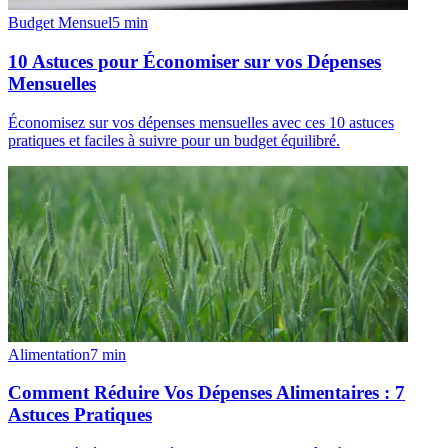
Budget Mensuel
5
min
10 Astuces pour Économiser sur vos Dépenses
Mensuelles
Économisez sur vos dépenses mensuelles avec ces 10 astuces
pratiques et faciles à suivre pour un budget équilibré.
Alimentation
7
min
Comment Réduire Vos Dépenses Alimentaires : 7
Astuces Pratiques