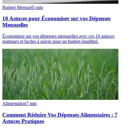
Budget Mensuel
5
min
10 Astuces pour Économiser sur vos Dépenses
Mensuelles
Économisez sur vos dépenses mensuelles avec ces 10 astuces
pratiques et faciles à suivre pour un budget équilibré.
Alimentation
7
min
Comment Réduire Vos Dépenses Alimentaires : 7
Astuces Pratiques