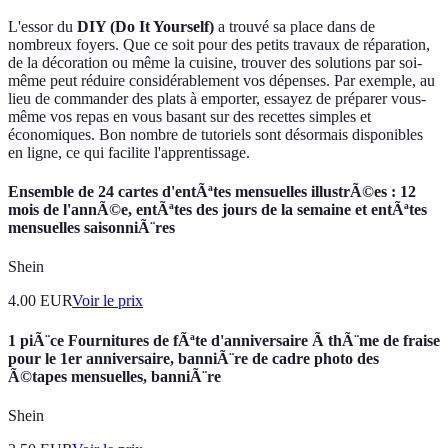
L'essor du
DIY (Do It Yourself)
a trouvé sa place dans de
nombreux foyers. Que ce soit pour des petits travaux de réparation,
de la décoration ou même la cuisine, trouver des solutions par soi-
même peut réduire considérablement vos dépenses. Par exemple, au
lieu de commander des plats à emporter, essayez de préparer vous-
même vos repas en vous basant sur des recettes simples et
économiques. Bon nombre de tutoriels sont désormais disponibles
en ligne, ce qui facilite l'apprentissage.
Ensemble de 24 cartes d'entÃªtes mensuelles illustrÃ©es : 12
mois de l'annÃ©e, entÃªtes des jours de la semaine et entÃªtes
mensuelles saisonniÃ¨res
Shein
4.00
EUR
Voir le prix
1 piÃ¨ce Fournitures de fÃªte d'anniversaire Ã thÃ¨me de fraise
pour le 1er anniversaire, banniÃ¨re de cadre photo des
Ã©tapes mensuelles, banniÃ¨re
Shein