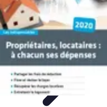
Astuces Pour Économiser
Économies Quotidiennes
Énergie
Astuces Quotidiennes
Alimentation
et Cuisine
Voyages
Astuces Pour Économiser