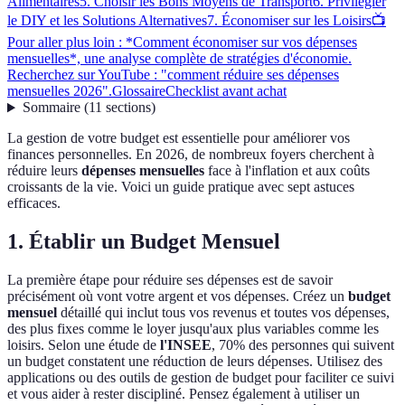
Alimentaires
5. Choisir les Bons Moyens de Transport
6. Privilégier
le DIY et les Solutions Alternatives
7. Économiser sur les Loisirs
📺
Pour aller plus loin : *Comment économiser sur vos dépenses
mensuelles*, une analyse complète de stratégies d'économie.
Recherchez sur YouTube : "comment réduire ses dépenses
mensuelles 2026".
Glossaire
Checklist avant achat
Sommaire
(
11
sections
)
La gestion de votre budget est essentielle pour améliorer vos
finances personnelles. En 2026, de nombreux foyers cherchent à
réduire leurs
dépenses mensuelles
face à l'inflation et aux coûts
croissants de la vie. Voici un guide pratique avec sept astuces
efficaces.
1. Établir un Budget Mensuel
La première étape pour réduire ses dépenses est de savoir
précisément où vont votre argent et vos dépenses. Créez un
budget
mensuel
détaillé qui inclut tous vos revenus et toutes vos dépenses,
des plus fixes comme le loyer jusqu'aux plus variables comme les
loisirs. Selon une étude de
l'INSEE
, 70% des personnes qui suivent
un budget constatent une réduction de leurs dépenses. Utilisez des
applications ou des outils de gestion de budget pour faciliter ce suivi
et vous aider à rester discipliné. Pensez également à utiliser un